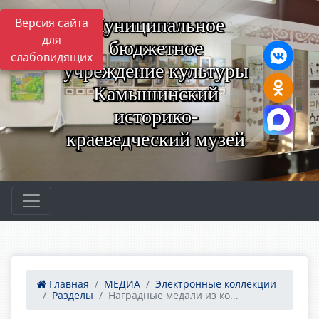
Муниципальное
Версия сайта
для
бюджетное
слабовидящих
учреждение культуры
Камышинский
историко-
краеведческий музей
Главная
МЕДИА
Электронные коллекции
Разделы
Наградные медали из ко...