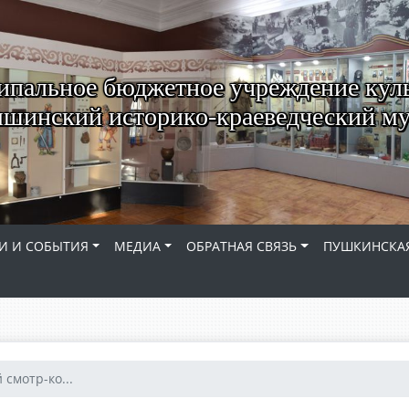
пальное бюджетное учреждение кул
шинский историко-краеведческий му
И И СОБЫТИЯ
МЕДИА
ОБРАТНАЯ СВЯЗЬ
ПУШКИНСКАЯ
смотр-ко...