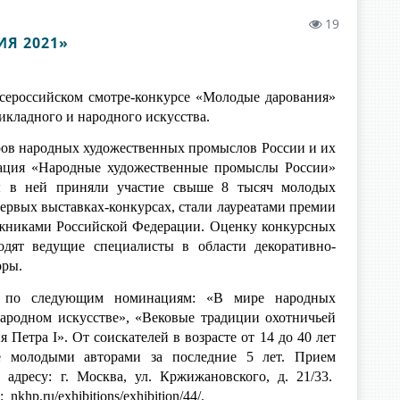
19
Я 2021»
сероссийском смотре-конкурсе «Молодые дарования»
икладного и народного искусства.
ров народных художественных промыслов России и их
иация «Народные художественные промыслы России»
ы в ней приняли участие свыше 8 тысяч молодых
ервых выставках-конкурсах, стали лауреатами премии
дожниками Российской Федерации.
Оценку конкурсных
ходят ведущие специалисты в области декоративно-
оры.
я по следующим номинациям: «В мире народных
народном искусстве», «Вековые традиции охотничьей
ия Петра
I
». От соискателей в возрасте от 14 до 40 лет
ые молодыми авторами за последние 5 лет.
Прием
о адресу:
г. Москва, ул. Кржижановского, д. 21/33.
p.ru/exhibitions/exhibition/44/.