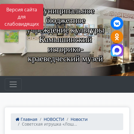
Муниципальное
Версия сайта
для
бюджетное
слабовидящих
учреждение культуры
Камышинский
историко-
краеведческий музей
Главная
НОВОСТИ
Новости
Советская игрушка «Лош...