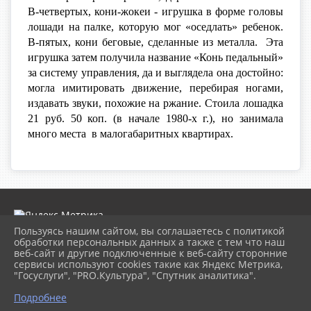
В-четвертых, кони-жокеи - игрушка в форме головы
лошади на палке, которую мог «оседлать» ребенок.
В-пятых, кони беговые, сделанные из металла. Эта
игрушка затем получила название «Конь педальный»
за систему управления, да и выглядела она достойно:
могла имитировать движение, перебирая ногами,
издавать звуки, похожие на ржание. С
тоила лошадка
21 руб. 50 коп. (в начале 1980-х г.), но занимала
много места в малогабаритных квартирах.
Пользуясь нашим сайтом, вы соглашаетесь с политикой
обработки персональных данных а также с тем что наш
веб-сайт и другие подключенные к веб-сайту сторонние
2026 г. museumkam.ru
сервисы используют cookies такие как Яндекс Метрика,
Вход
"Госуслуги", "PRO.Культура", "Спутник аналитика".
Карта сайта
Политика обработки персональных данных
Подробнее