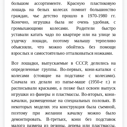
большом ассортименте. Красную пластиковую
лошадь на белых колесах помнит большинство
граждан, чье детство прошло в 1970-1980 гг.
Конечно, игрушка была не очень удобная, с
громыхающими колесами. Родители быстро
уставали катать чадо по квартире или на улице за
уздечку лошади, поэтому малышу терпеливо
объясняли, что можно обойтись без помощи
взрослых и самостоятельно отталкиваться ножками.
Все лошадки, выпускаемые в СССР, делились на
определенные группы. Во-первых, кони-каталки с
колесами (стоящие на подставке с колесами).
Сначала их делали из папье-маше (1950-е г.) и
расписывали красками, а позже был освоен выпуск
игрушки из фанеры и пластмассы. Во-вторых, кони-
качалки, размещенные на специальных полозьях. В
некоторых моделях эта конструкция была съемной,
поэтому при желании качалку можно было
демонтировать. В-третьих, кони без подставок
малого размера из резины, дерева или пластмассы.