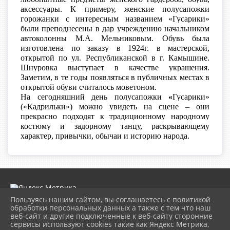
аксессуары. К примеру, женские полусапожки
горожанки с интересным названием «Гусарики»
были преподнесены в дар учреждению начальником
автоколонны М.А. Мельниковым. Обувь была
изготовлена по заказу в 1924г. в мастерской,
открытой по ул. Республиканской в г. Камышине.
Шнуровка выступает в качестве украшения.
Заметим, в те годы появляться в публичных местах в
открытой обуви считалось моветоном.
На сегодняшний день полусапожки
«
Гусарики»
(«Кадрильки») можно увидеть на сцене – они
прекрасно подходят к традиционному народному
костюму и задорному танцу, раскрывающему
характер, привычки, обычаи и историю народа.
Пользуясь нашим сайтом, вы соглашаетесь с политикой
обработки персональных данных а также с тем что наш
веб-сайт и другие подключенные к веб-сайту сторонние
2026 г. museumkam.ru
сервисы используют cookies такие как Яндекс Метрика,
Вход