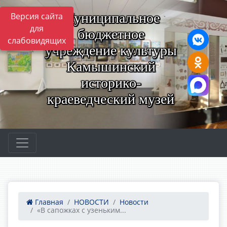
Муниципальное
Версия сайта
для
бюджетное
слабовидящих
учреждение культуры
Камышинский
историко-
краеведческий музей
Главная
НОВОСТИ
Новости
«В сапожках с узеньким...