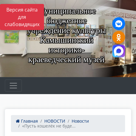
Муниципальное
Версия сайта
для
бюджетное
слабовидящих
учреждение культуры
Камышинский
историко-
краеведческий музей
Главная
НОВОСТИ
Новости
«Пусть кошелёк не буде...