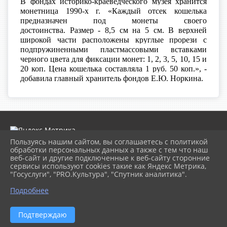
В фондах историко-краеведческого музея хранится
монетница 1990-х г. «Каждый отсек кошелька
предназначен под монеты своего
достоинства. Размер - 8,5 см на 5 см. В верхней
широкой части расположены круглые прорези с
подпружиненными пластмассовыми вставками
черного цвета для фиксации монет: 1, 2, 3, 5, 10, 15 и
20 коп. Цена кошелька составляла 1 руб. 50 коп.», -
добавила главный хранитель фондов Е.Ю. Норкина.
Пользуясь нашим сайтом, вы соглашаетесь с политикой
обработки персональных данных а также с тем что наш
веб-сайт и другие подключенные к веб-сайту сторонние
2026 г. museumkam.ru
сервисы используют cookies такие как Яндекс Метрика,
Вход
"Госуслуги", "PRO.Культура", "Спутник аналитика".
Карта сайта
Политика обработки персональных данных
Подробнее
Сделано на KubCMS
Разработка и поддержка
Подтверждаю