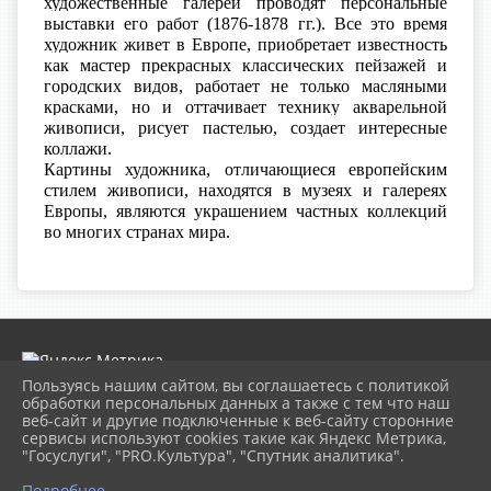
художественные галереи проводят персональные
выставки его работ (1876-1878 гг.). Все это время
художник живет в Европе, приобретает известность
как мастер прекрасных классических пейзажей и
городских видов, работает не только масляными
красками, но и оттачивает технику акварельной
живописи, рисует пастелью, создает интересные
коллажи.
Картины художника, отличающиеся европейским
стилем живописи, находятся в музеях и галереях
Европы, являются украшением частных коллекций
во многих странах мира.
Пользуясь нашим сайтом, вы соглашаетесь с политикой
обработки персональных данных а также с тем что наш
веб-сайт и другие подключенные к веб-сайту сторонние
2026 г. museumkam.ru
сервисы используют cookies такие как Яндекс Метрика,
Вход
"Госуслуги", "PRO.Культура", "Спутник аналитика".
Карта сайта
Политика обработки персональных данных
Подробнее