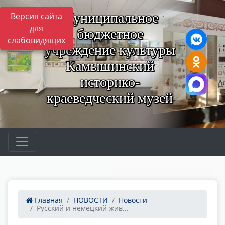
Муниципальное
Версия сайта
для
бюджетное
слабовидящих
учреждение культуры
Камышинский
историко-
краеведческий музей
Главная
НОВОСТИ
Новости
Русский и немецкий жив...