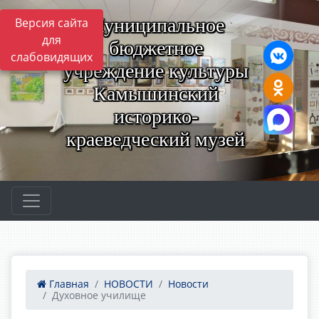
Муниципальное
Версия сайта
для
бюджетное
слабовидящих
учреждение культуры
Камышинский
историко-
краеведческий музей
Главная
НОВОСТИ
Новости
Духовное училище