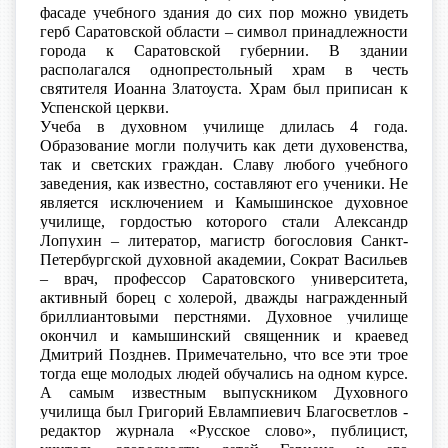
фасаде учебного здания до сих пор можно увидеть
герб Саратовской области – символ принадлежности
города к Саратовской губернии. В здании
располагался однопрестольный храм в честь
святителя Иоанна Златоуста. Храм был приписан к
Успенской церкви.
Учеба в духовном училище длилась 4 года.
Образование могли получить как дети духовенства,
так и светских граждан. Славу любого учебного
заведения, как известно, составляют его ученики. Не
является исключением и Камышинское духовное
училище, гордостью которого стали Александр
Лопухин – литератор, магистр богословия Санкт-
Петербургской духовной академии, Сократ Васильев
– врач, профессор Саратовского университета,
активный борец с холерой, дважды награжденный
бриллиантовыми перстнями. Духовное училище
окончил и камышинский священник и краевед
Дмитрий Позднев. Примечательно, что все эти трое
тогда еще молодых людей обучались на одном курсе.
А самым известным выпускником Духовного
училища был Григорий Евлампиевич Благосветлов -
редактор журнала «Русское слово», публицист,