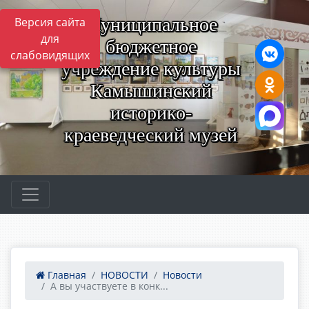
Муниципальное
Версия сайта
для
бюджетное
слабовидящих
учреждение культуры
Камышинский
историко-
краеведческий музей
Главная
НОВОСТИ
Новости
А вы участвуете в конк...