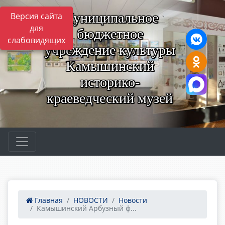
Муниципальное
Версия сайта
для
бюджетное
слабовидящих
учреждение культуры
Камышинский
историко-
краеведческий музей
Главная
НОВОСТИ
Новости
Камышинский Арбузный ф...