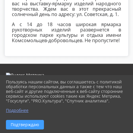
вас на выставку-ярмарку изделий народного
творчества. Ждем вас в этот прекрасный
солнечный день по адресу: ул. Советская, д. 1.
А с 14 до 18 часов широкая ярмарка
рукотворных изделий развернется в
городском парке культуры и отдыха имени
Комсомольцев-добровольцев. Не пропустите!
Пользуясь нашим сайтом, вы соглашаетесь с политикой
обработки персональных данных а также с тем что наш
веб-сайт и другие подключенные к веб-сайту сторонние
2026 г. museumkam.ru
сервисы используют cookies такие как Яндекс Метрика,
Вход
"Госуслуги", "PRO.Культура", "Спутник аналитика".
Карта сайта
Политика обработки персональных данных
Подробнее
Сделано на KubCMS
Разработка и поддержка
Подтверждаю