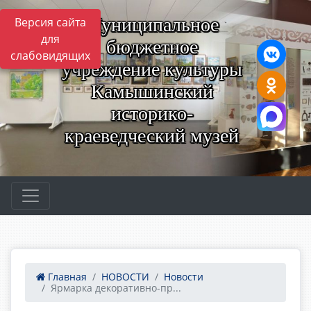
Муниципальное
Версия сайта
для
бюджетное
слабовидящих
учреждение культуры
Камышинский
историко-
краеведческий музей
Главная
НОВОСТИ
Новости
Ярмарка декоративно-пр...