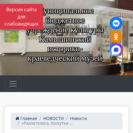
Муниципальное
Версия сайта
для
бюджетное
слабовидящих
учреждение культуры
Камышинский
историко-
краеведческий музей
Главная
НОВОСТИ
Новости
«Разлетелись лоскутки ...