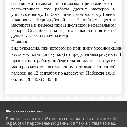
со своими сумками и занимала призовые места,
рассматривала там работы других мастеров и
училась новому. В Камышине я занималась у Елены
Ивановны Вернидубовой в Семейном центре
мастерства и ремесел при Никольском кафедральном
соборе. Спасибо ей за то, что я нашла занятие по
душе», - рассказывает мастер.
Пэчворк -
вид
рукоделия
,
при
котором
по
принципу
мозаики
сшивает
кусочков
ткани
(
лоскутков
)
с
определенным
рисунком
.
В
п
прекрасную работу победителя конкурса и других
мастеров можно в выставочном зале художественной
галереи до
12 сентября по адресу: ул. Набережная, д.
66, тел.: (84457) 5-35-18.
Пользуясь нашим сайтом, вы соглашаетесь с политикой
обработки персональных данных а также с тем что наш