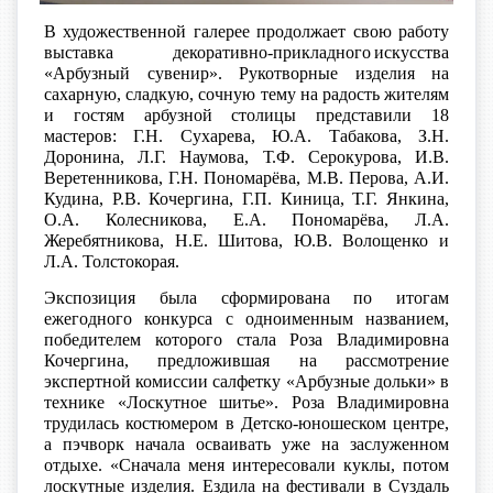
В художественной галерее продолжает свою работу
выставка декоративно-прикладного искусства
«Арбузный сувенир». Рукотворные изделия на
сахарную, сладкую, сочную тему на радость жителям
и гостям арбузной столицы представили 18
мастеров: Г.Н. Сухарева, Ю.А. Табакова, З.Н.
Доронина, Л.Г. Наумова, Т.Ф. Серокурова, И.В.
Веретенникова, Г.Н. Пономарёва, М.В. Перова, А.И.
Кудина, Р.В. Кочергина, Г.П. Киница, Т.Г. Янкина,
О.А. Колесникова, Е.А. Пономарёва, Л.А.
Жеребятникова, Н.Е. Шитова, Ю.В. Волощенко и
Л.А. Толстокорая.
Экспозиция была сформирована по итогам
ежегодного конкурса с одноименным названием,
победителем которого стала Роза Владимировна
Кочергина, предложившая на рассмотрение
экспертной комиссии салфетку «Арбузные дольки» в
технике «Лоскутное шитье». Роза Владимировна
трудилась костюмером в Детско-юношеском центре,
а пэчворк начала осваивать уже на заслуженном
отдыхе. «Сначала меня интересовали куклы, потом
лоскутные изделия. Ездила на фестивали в Суздаль