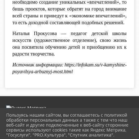
необходимо создание уникальных «впечатлений», то
бишь проектов, которые обратят на город внимание
всей страны и приведут к «экономике впечатлений»,
то есть доходной составляющей подобных решений.
Наталья Прокусова — педагог детской школы
искусств (художественное отделение), свою жизнь
она посвятила обучению детей и приобщению их к
радости творчества.
Источник информации: https://infokam.su/v-kamyshine-
poyavilsya-arbuznyj-most.html
Пользуясь нашим сайтом, вы соглашаетесь с политикой
обработки персональных данных а также с тем что наш
веб-сайт и другие подключенные к веб-сайту сторонние
2026 г. museumkam.ru
сервисы используют cookies такие как Яндекс Метрика,
Вход
"Госуслуги", "PRO.Культура", "Спутник аналитика".
Карта сайта