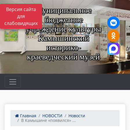
Муниципальное
Версия сайта
для
бюджетное
слабовидящих
учреждение культуры
Камышинский
историко-
краеведческий музей
Главная
НОВОСТИ
Новости
В Камышине «появился» ...