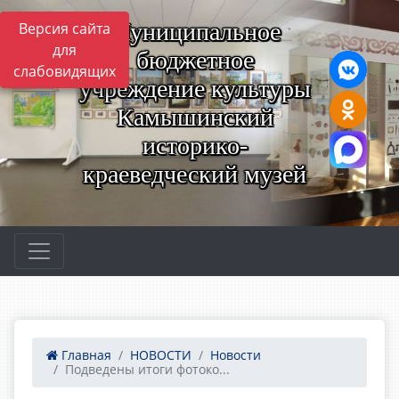
Муниципальное
Версия сайта
для
бюджетное
слабовидящих
учреждение культуры
Камышинский
историко-
краеведческий музей
Главная
НОВОСТИ
Новости
Подведены итоги фотоко...