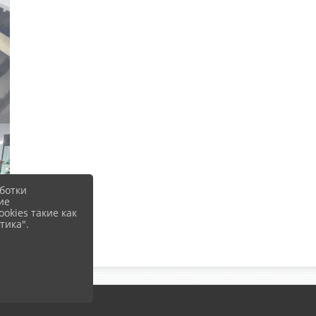
ботки
ие
okies такие как
тика".