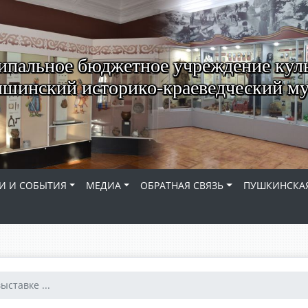
пальное бюджетное учреждение кул
шинский историко-краеведческий му
И И СОБЫТИЯ
МЕДИА
ОБРАТНАЯ СВЯЗЬ
ПУШКИНСКАЯ
ыставке ...