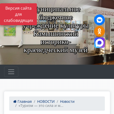
Муниципальное
Версия сайта
для
бюджетное
слабовидящих
учреждение культуры
Камышинский
историко-
краеведческий музей
Главная
НОВОСТИ
Новости
«Туризм — это сила и м...