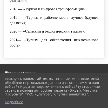
развития»;
2018 — «Туризм и цифровая трансформация»;
2019 — «Туризм и рабочие места: лучшее будущее
для всех»;
2020 — «Сельский и экологический туризм»;
2021— «Туризм для обеспечения инклюзивного
роста».
Пользуясь нашим сайтом, вы соглашаетесь с политикой
обработки персональных данных а также с тем что наш
веб-сайт и другие подключенные к веб-сайту сторонние
2026 г. museumkam.ru
сервисы используют cookies такие как Яндекс Метрика,
Вход
"Госуслуги", "PRO.Культура", "Спутник аналитика".
Карта сайта
Политика обработки персональных данных
Подробнее