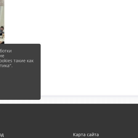
ботки
ие
okies такие как
тика".
од
Карта сайта