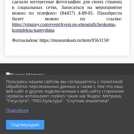
сделали интересные фотографии для своих страниц
в социальных сетях. Записаться на мероприятие
можно по телефону: (84457) 4-89-81. Приобрести
билет можно по ссылке:
https://vmuzey.com/event/kvest-po-etnograficheskomu-
kompleksu-kamyshina
Фотоальбом: https://museumkam.ru/item/956315#/
Пользуясь нашим сайтом, вы соглашаетесь с политикой
обработки персональных данных а также с тем что наш
веб-сайт и другие подключенные к веб-сайту сторонние
2026 г. museumkam.ru
сервисы используют cookies такие как Яндекс Метрика,
Вход
"Госуслуги", "PRO.Культура", "Спутник аналитика".
Карта сайта
Политика обработки персональных данных
Подробнее
Сделано на KubCMS
Разработка и поддержка
Подтверждаю