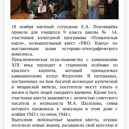
18 ноября научный сотрудник Е.А. Пономарёва
провела для учащихся 9 класса школы № 14,
участников культурной программы «Пушкинская
карта», познавательный квест «
PRO
. Народ» по
выставочным залам историко-этнографического
комплекса.
Приключенческая игра-знакомство с камышанами
XIX века проходит в старинном особняке из
красного кирпича, который принадлежал
камышинскому купцу Федосееву. В интерьерах,
построенных на базе богатой коллекции купеческой
и мещанской мебели, посетители могут узнать о
жизни и быте людей ушедшего времени. Кроме того,
участники квеста знакомятся с личностью
советского
писателя и журналиста
М.А. Шолохова, семья
которого проживала в эвакуации в этом доме с
ноября 1943 г. по июнь 1944 г.
Выполнив любопытные задания квеста, игроки
получили новые знания, расширили свой кругозор и