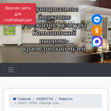
Муниципальное
Версия сайта
для
бюджетное
слабовидящих
учреждение культуры
Камышинский
историко-
краеведческий музей
Главная
НОВОСТИ
Новости
Квест «PRO. Народ» (шк...