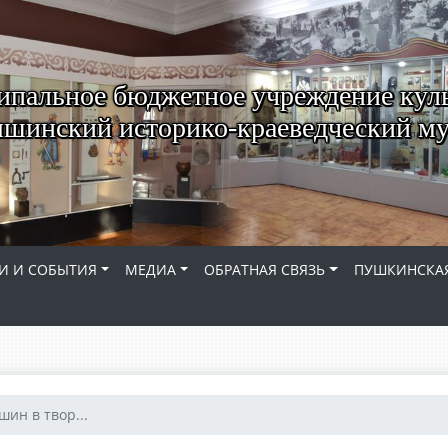
пальное бюджетное учреждение кул
шинский историко-краеведческий му
И И СОБЫТИЯ
МЕДИА
ОБРАТНАЯ СВЯЗЬ
ПУШКИНСКАЯ
ин в твор...