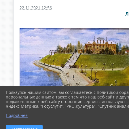
22.11.2021 12:56
Л
Пользуясь нашим сайтом, вы соглашаетесь с политикой обра
персональных данных а также с тем что наш веб-сайт и друг
подключенные к веб-сайту сторонние сервисы используют co
Яндекс Метрика, "Госуслуги", "PRO.Культура", "Спутник анали
Подробнее