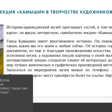
ЕКЦИЯ «КАМЫШИН В ТВОРЧЕСТВЕ ХУДОЖНИКО
Историко-краеведческий музей приглашает гостей, в том 
карта», на яркую, интересную, самобытную лекцию «Камыши
Город Камышин имеет многовековую историю. Он пережи
таким, каким мы его знаем и любим сейчас. Об истории гор
документов, но еще и благодаря произведениям искусства
исполняли песни, а художники писали картины о своей мало
интерактивной лекции слушатели узнают об интересных до
мир лучших живописных и графических произведений местн
Записаться на мероприятия музея можно по телефону: 
«Пушкинская карта» могут приобрести билет по ссылке: https:
ботки
ие
okies такие как
тика".