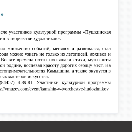
В»
числе участников культурной программы «Пушкинская
н в творчестве художников».
л множество событий, менялся и развивался, стал
ода можно узнать не только из летописей, архивов и
. Во все времена поэты посвящали стихи, музыканты
й родине, воспевая красоту дорогих сердцу мест. На
стопримечательностях Камышина, а также окунутся в
ых мастеров искусства.
(84457) 4-89-81.
Участники культурной программы
//vmuzey.com/event/kamshin-v-tvorchestve-hudozhnikov