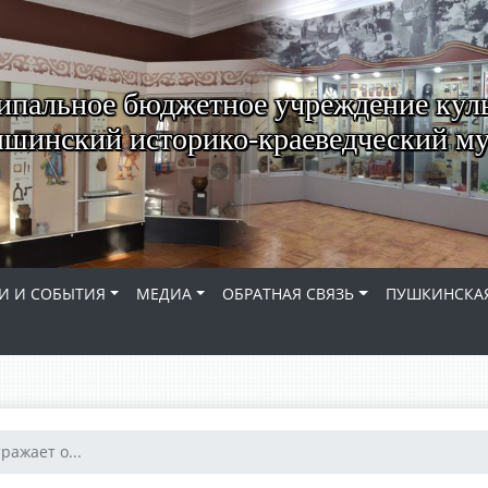
пальное бюджетное учреждение кул
шинский историко-краеведческий му
И И СОБЫТИЯ
МЕДИА
ОБРАТНАЯ СВЯЗЬ
ПУШКИНСКАЯ
ражает о...