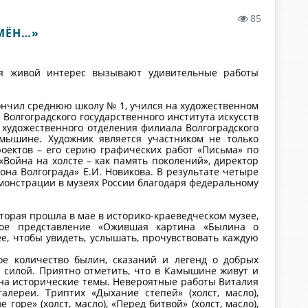
85
ЕМЁН…»
зея живой интерес вызывают удивительные работы
ончил среднюю школу № 1, учился на художественном
 Волгоградского государственного института искусств
 художественного отделения филиала Волгоградского
Камышине. Художник является участником не только
роектов – его серию графических работ «Письма» по
Война на холсте – как память поколений», директор
а Волгограда» Е.И. Новикова. В результате четыре
онстрации в музеях России благодаря федеральному
торая прошла в мае в историко-краеведческом музее,
ное представление «Ожившая картина «Былина о
е, чтобы увидеть, услышать, прочувствовать каждую
ое количество былин, сказаний и легенд о добрых
 силой. Приятно отметить, что в Камышине живут и
на исторические темы. Невероятные работы Виталия
лереи. Триптих «Дыхание степей» (холст, масло),
 горе» (холст, масло), «Перед битвой» (холст, масло),