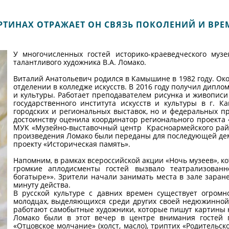
РТИНАХ ОТРАЖАЕТ ОН СВЯЗЬ ПОКОЛЕНИЙ И ВР
У многочисленных гостей историко-краеведческого му
талантливого художника В.А. Ломако.
Виталий Анатольевич родился в Камышине в 1982 году. Ок
отделении в колледже искусств. В 2016 году получил диплом
и культуры. Работает преподавателем рисунка и живописи
государственного института искусств и культуры в г. 
городских и региональных выставок, но и федеральных п
достоинству оценила координатор регионального проекта «
МУК «Музейно-выставочный центр Красноармейского район
произведения Ломако были переданы для последующей дем
проекту «Историческая память».
Напомним, в рамках всероссийской акции «Ночь музеев», ко
громкие аплодисменты гостей вызвало театрализован
богатыре»». Зрители начали занимать места в зале заране
минуту действа.
В русской культуре с давних времен существует огромн
молодцах, выделяющихся среди других своей недюжинной
работают самобытные художники, которые пишут картины 
Ломако были в этот вечер в центре внимания гостей га
«Отцовское молчание» (холст, масло), триптих «Родительское