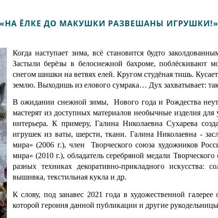
«НА ЁЛКЕ ДО МАКУШКИ РАЗВЕШАНЫ ИГРУШКИ!
Когда наступает зима, всё становится будто заколдованн
Застыли берёзы в белоснежной бахроме, поблёскивают м
снегом шишки на ветвях елей. Кругом студёная тишь. Куса
землю. Выходишь из елового сумрака… Дух захватывает: тако
В ожидании снежной зимы, Нового года и Рождества неу
мастерят из доступных материалов необычные изделия для 
интерьера. К примеру, Галина Николаевна Сухарева со
игрушек из ваты, шерсти, ткани. Галина Николаевна - з
мира» (2006 г.), член Творческого союза художников Росси
мира» (2010 г.), обладатель серебряной медали Творческого 
разных техниках декоративно-прикладного искусства: с
вышивка, текстильная кукла и др.
К слову, под занавес 2021 года в художественной галерее 
которой героиня данной публикации и другие рукодельниц