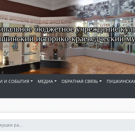
пальное бюджетное учреждение кул
шинский историко-краеведческий му
И И СОБЫТИЯ
МЕДИА
ОБРАТНАЯ СВЯЗЬ
ПУШКИНСКАЯ
кушки ра...