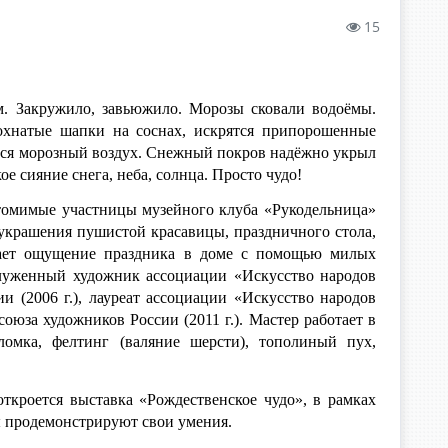
15
»
ым. Закружило, завьюжило. Морозы сковали водоёмы.
охнатые шапки на соснах, искрятся припорошенные
ется морозный воздух. Снежный покров надёжно укрыл
е сияние снега, неба, солнца. Просто чудо!
томимые участницы музейного клуба «Рукодельница»
украшения пушистой красавицы, праздничного стола,
здает ощущение праздника в доме с помощью милых
аслуженный художник ассоциации «Искусство народов
и (2006 г.), лауреат ассоциации «Искусство народов
союза художников России (2011 г.). Мастер работает в
оломка, фелтинг (валяние шерсти), тополиный пух,
откроется выставка «Рождественское чудо», в рамках
ы продемонстрируют свои умения.