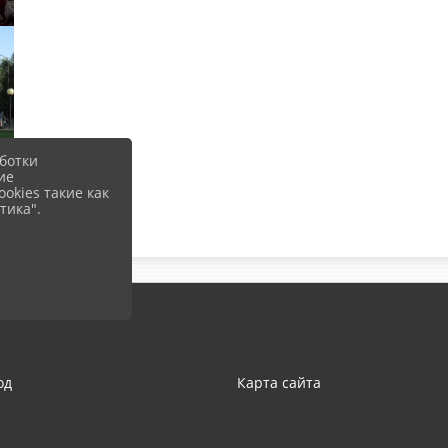
ботки
ие
okies такие как
тика".
од
Карта сайта