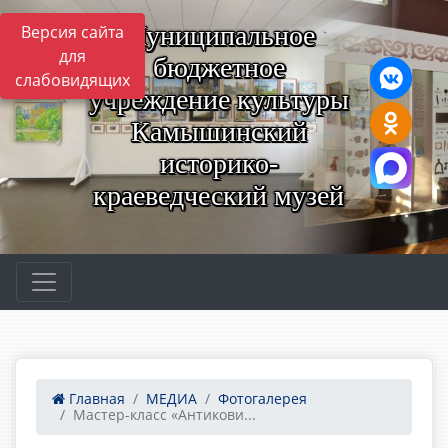
Муниципальное
Версия сайта
для
бюджетное
слабовидящих
учреждение культуры
Камышинский
историко-
краеведческий музей
Главная
МЕДИА
Фотогалерея
Мастер-класс «Антикови...