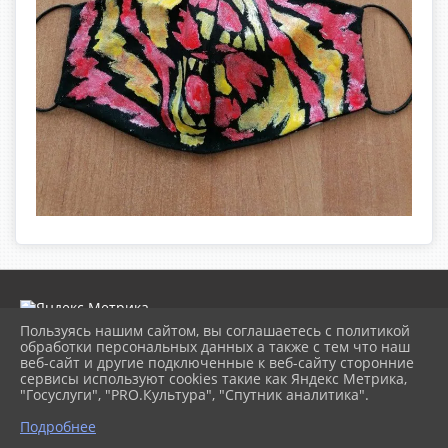
Пользуясь нашим сайтом, вы соглашаетесь с политикой
обработки персональных данных а также с тем что наш
веб-сайт и другие подключенные к веб-сайту сторонние
2026 г. museumkam.ru
сервисы используют cookies такие как Яндекс Метрика,
Вход
"Госуслуги", "PRO.Культура", "Спутник аналитика".
Карта сайта
Политика обработки персональных данных
Подробнее