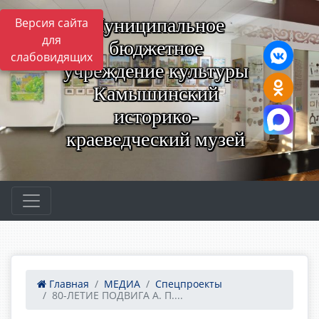
Муниципальное
Версия сайта
для
бюджетное
слабовидящих
учреждение культуры
Камышинский
историко-
краеведческий музей
Главная
МЕДИА
Спецпроекты
80-ЛЕТИЕ ПОДВИГА А. П....