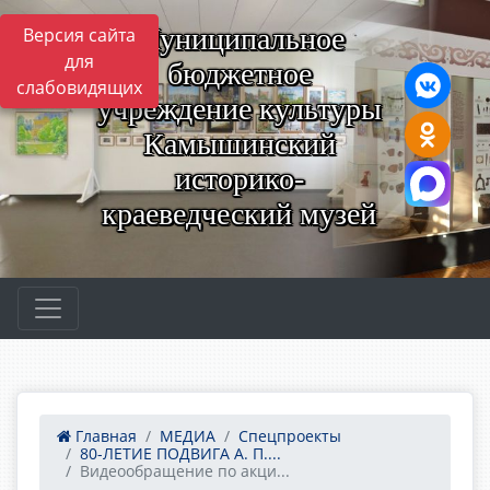
Муниципальное
Версия сайта
для
бюджетное
слабовидящих
учреждение культуры
Камышинский
историко-
краеведческий музей
Главная
МЕДИА
Спецпроекты
80-ЛЕТИЕ ПОДВИГА А. П....
Видеообращение по акци...