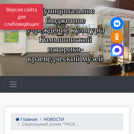
Муниципальное
Версия сайта
для
бюджетное
слабовидящих
учреждение культуры
Камышинский
историко-
краеведческий музей
Главная
НОВОСТИ
Социальный ролик "РАСХ...