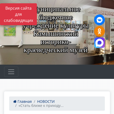
Муниципальное
Версия сайта
для
бюджетное
слабовидящих
учреждение культуры
Камышинский
историко-
краеведческий музей
Главная
НОВОСТИ
«Стать ближе к приходу...