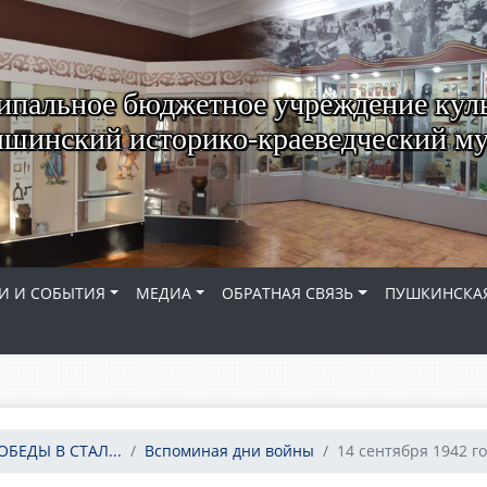
пальное бюджетное учреждение кул
шинский историко-краеведческий му
И И СОБЫТИЯ
МЕДИА
ОБРАТНАЯ СВЯЗЬ
ПУШКИНСКАЯ
ОБЕДЫ В СТАЛ...
Вспоминая дни войны
14 сентября 1942 г