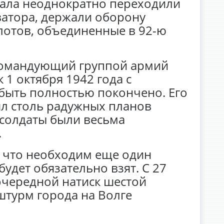
кзала неоднократно переходили
еватора, держали оборону
лотов, объединенные в 92-ю
командующий группой армий
 1 октября 1942 года с
быть полностью покончено. Его
л столь радужных планов
о солдаты были весьма
.
 что необходим еще один
удет обязательно взят. С 27
очередной натиск шестой
штурм города на Волге