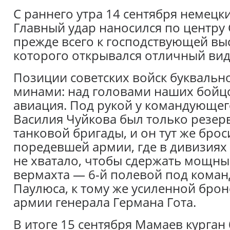
С раннего утра 14 сентября немецк
Главный удар наносился по центру
прежде всего к господствующей выс
которого открывался отличный ви
Позиции советских войск буквальн
минами: над головами наших бойц
авиация. Под рукой у командующег
Василия Чуйкова был только резерв
танковой бригады, и он тут же броси
поредевшей армии, где в дивизиях
не хватало, чтобы сдержать мощны
вермахта — 6-й полевой под кома
Паулюса, к тому же усиленной бро
армии генерала Германа Гота.
В итоге 15 сентября Мамаев курган