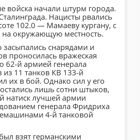
ие войска начали штурм города.
 Сталинграда. Нацисты рвались
оте 102.0 — Мамаеву кургану, с
д на окружающую местность.
о засыпались снарядами и
ов проносилась вражеская
о 62-й армией генерала
 из 11 танков КВ 133-й
л их в бой. Однако сил у его
 остались лишь сотни штыков,
й натиск лучшей армии
ндованием генерала Фридриха
немашинами 4-й танковой
 был взят германскими