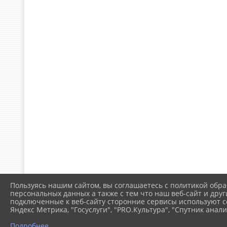
Пользуясь нашим сайтом, вы соглашаетесь с политикой обра
персональных данных а также с тем что наш веб-сайт и друг
подключенные к веб-сайту сторонние сервисы используют co
Яндекс Метрика, "Госуслуги", "PRO.Культура", "Спутник анали
Подробнее