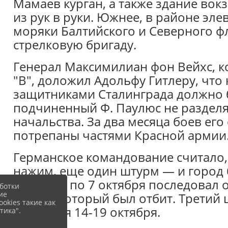
Мамаев курган, а также здание во
из рук в руки. Южнее, в районе эл
моряки Балтийского и Северного ф
стрелковую бригаду.
Генерал Максимилиан фон Вейхс, 
"B", доложил Адольфу Гитлеру, что к
защитниками Сталинграда должно 
подчиненный Ф. Паулюс не разделя
начальства. За два месяца боев ег
потрепаны частями Красной армии
Германское командование считало,
нажим, еще один штурм — и город б
сентября по 7 октября последовал 
ботки
ие
армии, который был отбит. Третий 
okies такие как
состоялся 14-19 октября.
тика".