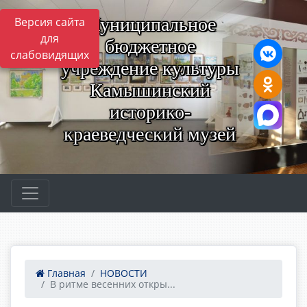
Муниципальное
Версия сайта
для
бюджетное
слабовидящих
учреждение культуры
Камышинский
историко-
краеведческий музей
Главная
НОВОСТИ
В ритме весенних откры...