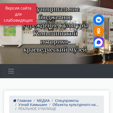
Муниципальное
Версия сайта
для
бюджетное
слабовидящих
учреждение культуры
Камышинский
историко-
краеведческий музей
Главная
МЕДИА
Спецпроекты
Узнай Камышин
Объекты культурного на...
РЕАЛЬНОЕ УЧИЛИЩЕ