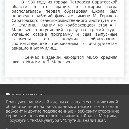
В 1930 году из города Петровска Саратовской
области в это здание, в котором тогда
располагалась первая образцовая школа, был
переведен рабочий факультет имени М. Горького
Саратовского сельскохозяйственного института им.
И. Сталина. Одним из «рабфаковцев» стал А.П.
Маресьев, поступивший сразу на третий курс.
Успешно освоив программу и сдав выпускные
экзамены, он получил образование,
соответствующее требованиям к абитуриентам
авиационных училищ.
Сейчас в здании находится МБОУ средняя
школа № 4 им. А.П. Маресьева.
Пользуясь нашим сайтом, вы соглашаетесь с политикой
обработки персональных данных а также с тем что наш
веб-сайт и другие подключенные к веб-сайту сторонние
2026 г. museumkam.ru
сервисы используют cookies такие как Яндекс Метрика,
Вход
"Госуслуги", "PRO.Культура", "Спутник аналитика".
Карта сайта
Политика обработки персональных данных