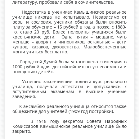
литературу, пробовали себя в сочинительстве.
Недостатка в учениках Камышинское реальное
училище никогда не испытывало. Независимо от
веры и сословия, ученики обязаны были вносить
плату за обучение – 15 рублей в год, а позже, с 1880-
го, стало 20 руб. Более половины учащихся были
крестьянские дети. Одна пятая – мещане, чуть
меньше – дворян и чиновников, остальные – дети
купцов, казаков, духовенства. Малообеспеченные
могли учиться бесплатно.
Городской Думой была установлена стипендия в
1000 рублей «для достойнейших по успеваемости и
поведению детей».
Успешно закончившие полный курс реального
училища, получали аттестаты и допускались к
вступительным экзаменам в высшие учебные
заведения.
К ансамблю реального училища относится также
общежитие для учителей (1909 год постройки).
В 1918 году декретом Совета Народных
Комиссаров Камышинское реальное училище было
закрыто.